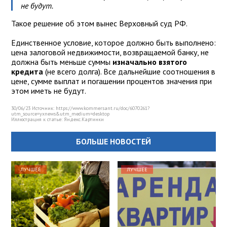
не будут.
Такое решение об этом вынес Верховный суд РФ.
Единственное условие, которое должно быть выполнено:
цена залоговой недвижимости, возвращаемой банку, не
должна быть меньше суммы
изначально взятого
кредита
(не всего долга). Все дальнейшие соотношения в
цене, сумме выплат и погашении процентов значения при
этом иметь не будут.
30/06/23 Источник: https://www.kommersant.ru/doc/6070261?
utm_source=yxnews&utm_medium=desktop
Иллюстрация к статье:
Яндекс.Картинки
БОЛЬШЕ НОВОСТЕЙ
ЛУЧШЕЕ
ЛУЧШЕЕ