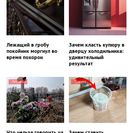
Лежащий в гробу
Зачем класть купюру в
покойник моргнул во
дверцу холодильника:
время похорон
удивительный
результат
ЛУЧШЕЕ
ЛУЧШЕЕ
Что нельзя говорить на
Зачем ставить