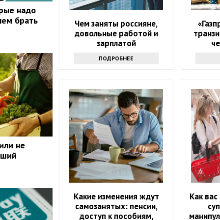
рые надо
чем брать
Чем заняты россияне,
«Газп
довольные работой и
транзи
зарплатой
че
ПОДРОБНЕЕ
или не
ьший
Какие изменения ждут
Как вас
самозанятых: пенсии,
су
доступ к пособиям,
манипул