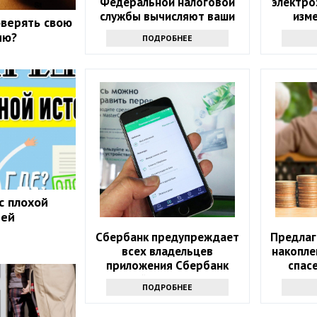
Федеральной налоговой
электро
службы вычисляют ваши
изме
верять свою
доходы
рег
ию?
ПОДРОБНЕЕ
с плохой
ией
Сбербанк предупреждает
Предлаг
всех владельцев
накопле
приложения Сбербанк
спас
Онлайн – что нужно
ПОДРОБНЕЕ
сделать?