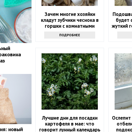
Зачем многие хозяйки
Подошва
кладут зубчики чеснока в
будет 
горшки с комнатными
жуткий г
растениями
ПОДРОБНЕЕ
ьный
 раковина
аз
Лучшие дни для посадки
Ослепит 
картофеля в мае: что
отбел
ня: новый
говорит лунный календарь
подоко