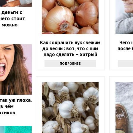
 деньги с
 чего стоит
м можно
Как сохранить лук свежим
Чего 
до весны: вот, что с ним
после 
надо сделать – хитрый
секрет
ПОДРОБНЕЕ
так уж плоха.
 в чём
ксиков