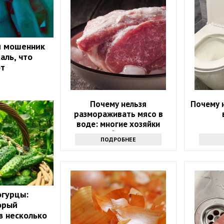
и мошенник
аль, что
ют
Почему нельзя
Почему 
размораживать мясо в
воде: многие хозяйки
впервые об этом слышат
ПОДРОБНЕЕ
огурцы:
орый
в несколько