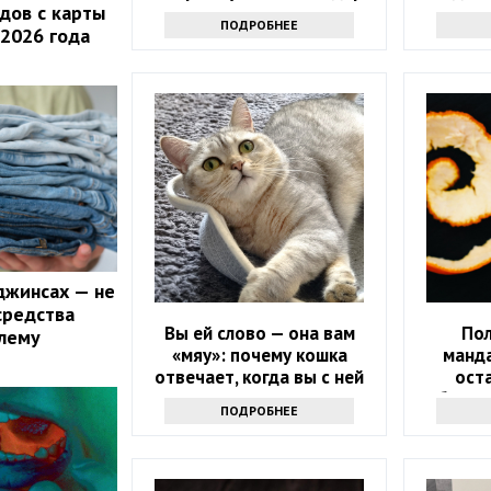
дов с карты
ПОДРОБНЕЕ
 2026 года
джинсах — не
средства
Вы ей слово — она вам
По
лему
«мяу»: почему кошка
манда
отвечает, когда вы с ней
оста
разговариваете
обалдее
ПОДРОБНЕЕ
э