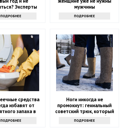
вый год и не
женщине уже не нужны
иться? Эксперты
мужчины
и 6 направлений
ПОДРОБНЕЕ
ПОДРОБНЕЕ
пеечные средства
Ноги никогда не
гда избавят от
промокнут: гениальный
ятного запаха в
советский трюк, который
туалете
сохранит сухость в обуви
ПОДРОБНЕЕ
ПОДРОБНЕЕ